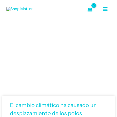
Ir
al
contenido
Bienvenido a Nuestro Blog
El cambio climático ha causado un
desplazamiento de los polos