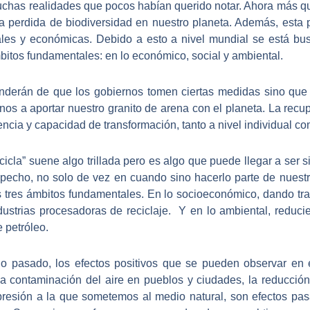
uchas realidades que pocos habían querido notar. Ahora más q
la perdida de biodiversidad en nuestro planeta. Además, esta
ciales y económicas. Debido a esto a nivel mundial se está 
bitos fundamentales: en lo económico, social y ambiental.
derán de que los gobiernos tomen ciertas medidas sino que p
nos a aportar nuestro granito de arena con el planeta. La rec
encia y capacidad de transformación, tanto a nivel individual co
ecicla” suene algo trillada pero es algo que puede llegar a ser s
cho, no solo de vez en cuando sino hacerlo parte de nuestra
os tres ámbitos fundamentales. En lo socioeconómico, dando t
dustrias procesadoras de reciclaje. Y en lo ambiental, redu
 petróleo.
 pasado, los efectos positivos que se pueden observar en e
 contaminación del aire en pueblos y ciudades, la reducció
presión a la que sometemos al medio natural, son efectos p