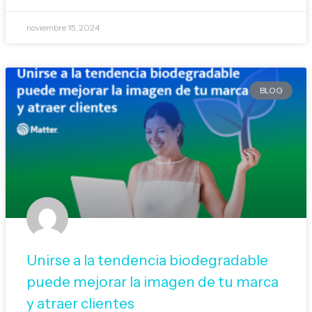
noviembre 15, 2024
BLOG
Unirse a la tendencia biodegradable
puede mejorar la imagen de tu marca
y atraer clientes