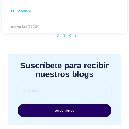
LEER MÁS »
noviembre 7, 2024
1
2
3
4
5
Suscríbete para recibir
nuestros blogs
Your
email
Suscribirse