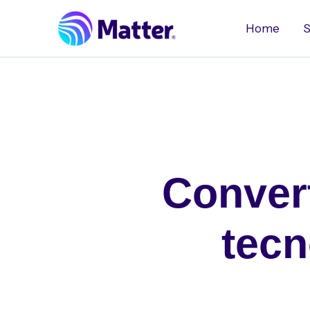
Ir
al
Home
S
contenido
Conver
tecn