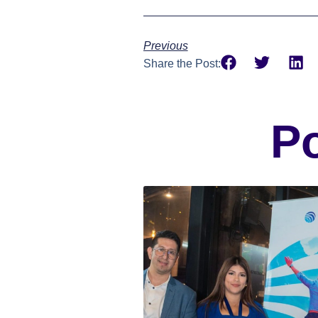
Previous
Share the Post:
P