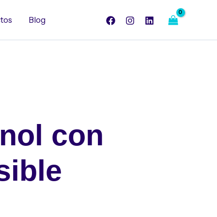
tos
Blog
nol con
sible