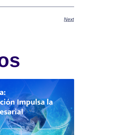
Next
os