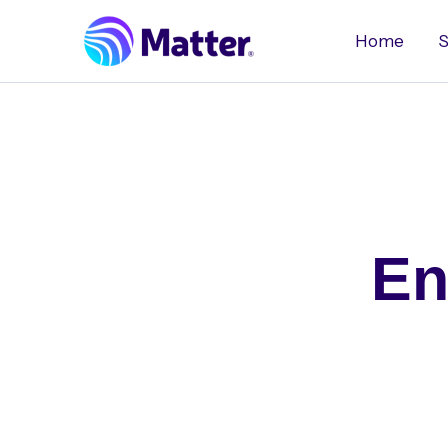
Ir
al
Home
S
contenido
En