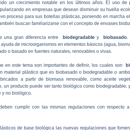
do un crecimiento notable en los últimos años. El uso de p
pularizando en empresas que desean disminuir su huella ecol
 proceso para sus botellas plásticas, poniendo en marcha el p
ambién buscan familiarizarse con el concepto de envases biob
te una gran diferencia entre
biodegradable
y
biobasado
.
ayuda de microorganismos en elementos básicos (agua, biomas
nado o basado en fuentes naturales, renovables o vivas.
ue en este tema son importantes de definir, los cuales son
b
un material plástico que es biobasado o biodegradable o ambos.
fabricados a partir de biomasa renovable, como aceite vege
to, un producto puede ser tanto biológico como biodegradable,
 y no biológico.
 deben cumplir con las mismas regulaciones con respecto a 
plásticos de base biológica las nuevas regulaciones que fome