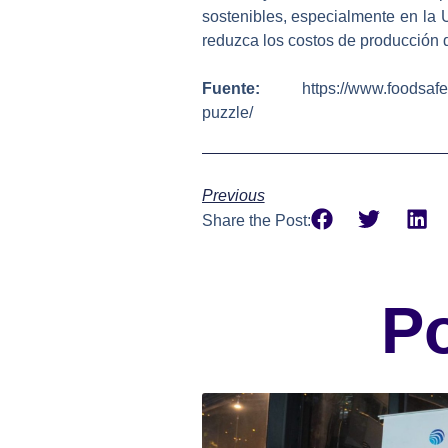
sostenibles, especialmente en la
reduzca los costos de producción 
Fuente:
https://www.foodsafetyma
puzzle/
Previous
Share the Post:
P