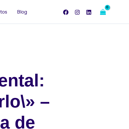
tos
Blog
ental:
rlo\» –
ca de