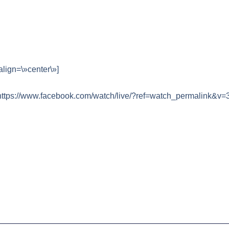
lign=\»center\»]
\»https://www.facebook.com/watch/live/?ref=watch_permalink&