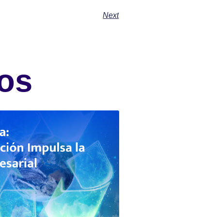
Next
os