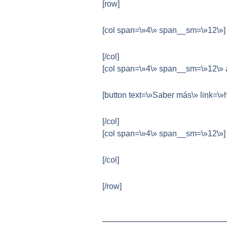
[row]
[col span=\»4\» span__sm=\»12\»]
[/col]
[col span=\»4\» span__sm=\»12\» a
[button text=\»Saber más\» link=
[/col]
[col span=\»4\» span__sm=\»12\»]
[/col]
[/row]