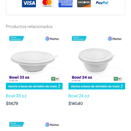
Productos relacionados
Bowl 33 oz
Bowl 24 oz
$
56,79
$
140,40