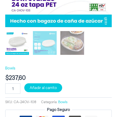
Bowls
$
237,60
Añadir al carrito
SKU:
CA-24OV-108
Categoría:
Bowls
Pago Seguro