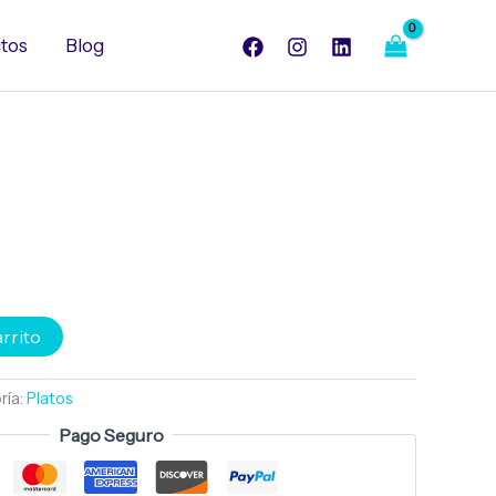
de
maiz
tos
Blog
cantidad
arrito
ría:
Platos
Pago Seguro