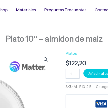
hop
Materiales
Preguntas Frecuentes
Contac
Plato 10″ – almidon de maiz
Platos
Plato
10"
$
122,20
-
almidon
de
Añadir al c
maiz
cantidad
SKU:
AL-P10-213
Catego