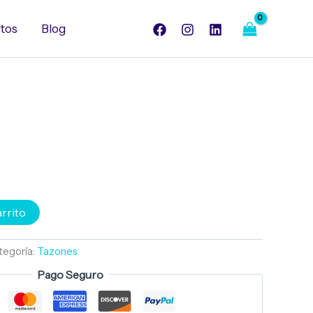
26
oz
tos
Blog
cantidad
arrito
tegoría:
Tazones
Pago Seguro