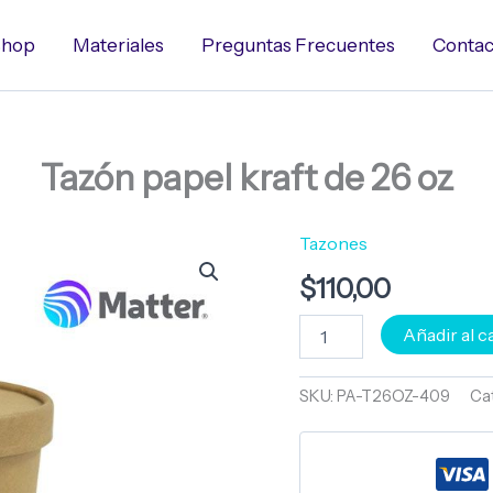
hop
Materiales
Preguntas Frecuentes
Contac
Tazón papel kraft de 26 oz
Tazones
Tazón
papel
$
110,00
kraft
de
26
Añadir al c
oz
cantidad
SKU:
PA-T26OZ-409
Ca