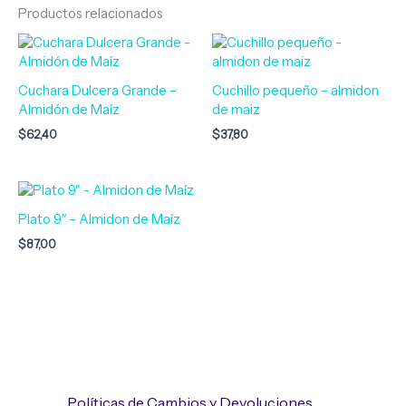
Productos relacionados
Cuchara Dulcera Grande –
Cuchillo pequeño – almidon
Almidón de Maíz
de maiz
$
62,40
$
37,80
Plato 9″ – Almidon de Maíz
$
87,00
Políticas de Cambios y Devoluciones