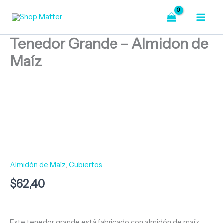
Ir
Almidon
de
al
Maíz
contenido
cantidad
Tenedor Grande – Almidon de
Maíz
Tenedor
Grande
-
Almidon
de
Maíz
cantidad
Almidón de Maíz
,
Cubiertos
$
62,40
Este tenedor grande está fabricado con almidón de maíz