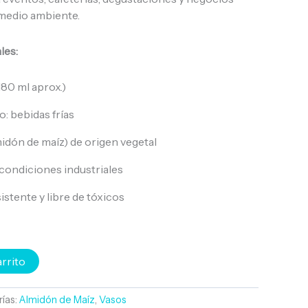
medio ambiente.
les:
180 ml aprox.)
 bebidas frías
idón de maíz) de origen vegetal
ondiciones industriales
istente y libre de tóxicos
arrito
ías:
Almidón de Maíz
,
Vasos