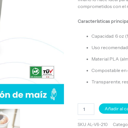
comprometidos con el 
Características principa
Capacidad: 6 oz (
Uso recomendado:
Material PLA (alm
Compostable en c
Transparente, res
Añadir al c
SKU:
AL-V6-210
Categor