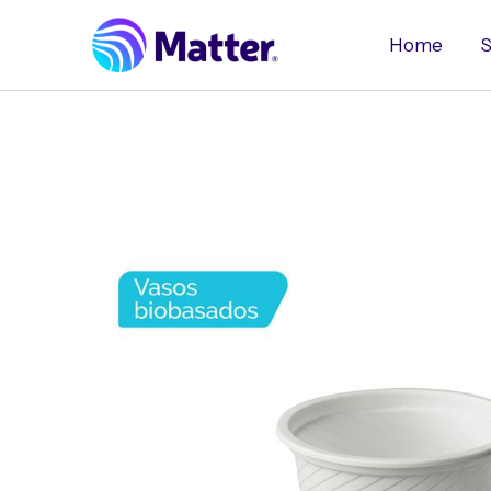
Ir
al
Home
S
contenido