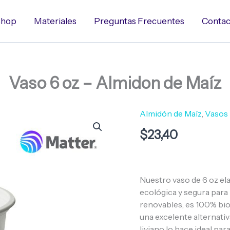
hop
Materiales
Preguntas Frecuentes
Contac
Vaso 6 oz – Almidon de Maíz
Almidón de Maíz
,
Vasos
Vaso
6
$
23,40
oz
-
Almidon
de
Maíz
Nuestro vaso de 6 oz el
cantidad
ecológica y segura para 
renovables, es 100% bio
una excelente alternativ
liviano lo hace ideal pa