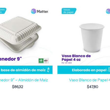
edor 9″ – Almidón de Maíz
Vaso Blanco de Papel 
$
86,32
$
47,80