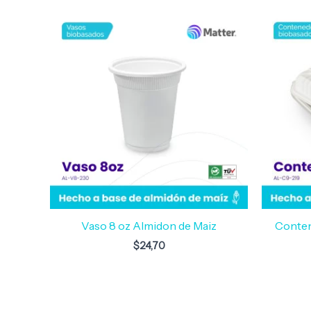
Vaso 8 oz Almidon de Maiz
Conten
$
24,70