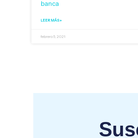
banca
LEER MÁS »
febrero 5, 2021
Susc