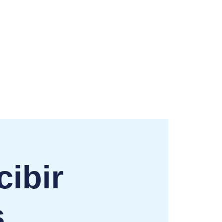
cibir
s