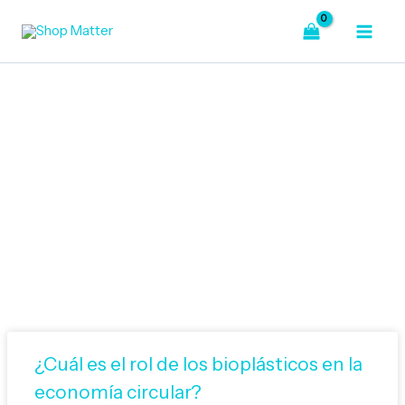
Ir
al
contenido
Bienvenido a Nuestro Blog
¿Cuál es el rol de los bioplásticos en la
economía circular?