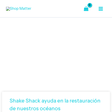
Ir
al
contenido
Bienvenido a Nuestro Blog
Shake Shack ayuda en la restauración
de nuestros océanos