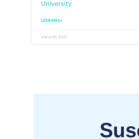
University
LEER MÁS »
marzo 25, 2022
Susc