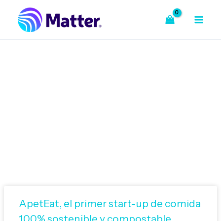
Ir
al
contenido
Bienvenido a Nuestro Blog
ApetEat, el primer start-up de comida
100% sostenible y compostable