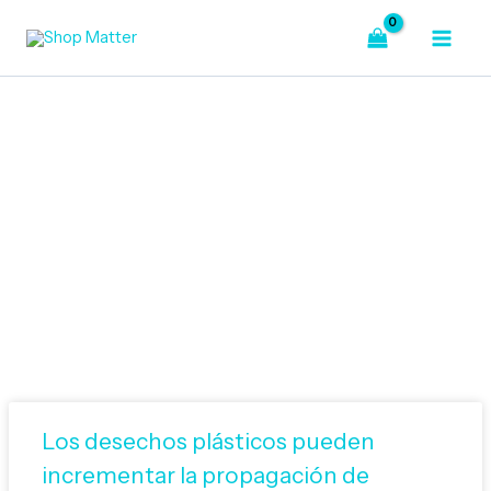
Ir
al
contenido
Bienvenido a Nuestro Blog
Los desechos plásticos pueden
incrementar la propagación de