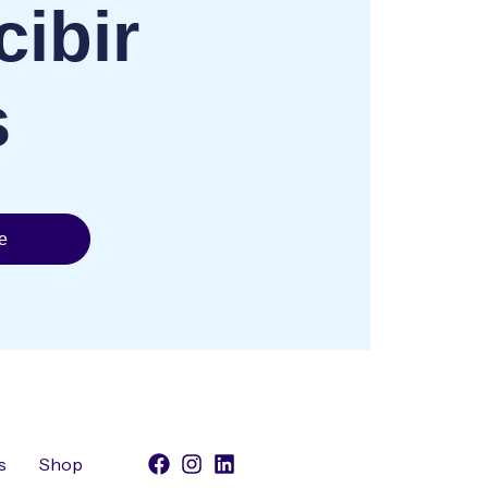
cibir
s
e
s
Shop