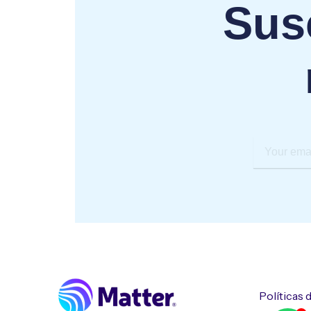
Susc
Your
email
Políticas