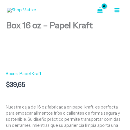
Ir
-
Papel
al
Kraft
contenido
cantidad
Box 16 oz – Papel Kraft
Box
16
oz
-
Papel
Kraft
Boxes
,
Papel Kraft
cantidad
$
39,65
Nuestra caja de 16 oz fabricada en papel kraft, es perfecta
para empacar alimentos fríos o calientes de forma segura y
sostenible. Su diseño práctico permite transportar comidas
sin derrames, mientras que su apariencia limpia aporta una