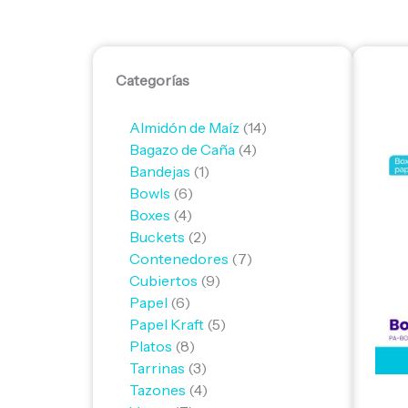
6
4
6
7
8
2
3
4
1
9
5
7
4
14
Categorías
productos
productos
productos
productos
productos
productos
productos
productos
producto
productos
productos
productos
productos
productos
Almidón de Maíz
14
Bagazo de Caña
4
Bandejas
1
Bowls
6
Boxes
4
Buckets
2
Contenedores
7
Cubiertos
9
Papel
6
Papel Kraft
5
Platos
8
Tarrinas
3
Tazones
4