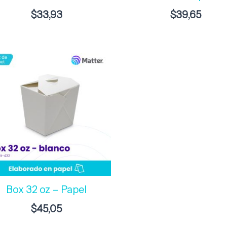
$
33,93
$
39,65
Box 32 oz – Papel
$
45,05