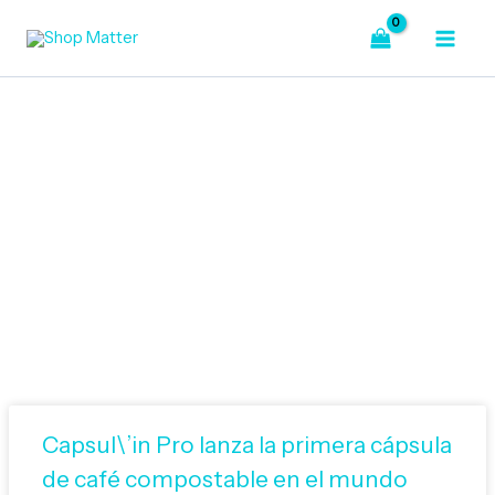
Ir
al
contenido
Bienvenido a Nuestro Blog
Capsul\’in Pro lanza la primera cápsula
de café compostable en el mundo