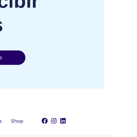
cibir
s
e
s
Shop