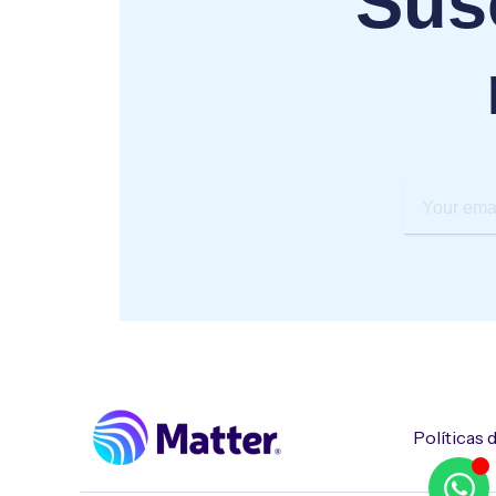
Susc
Your
email
Políticas