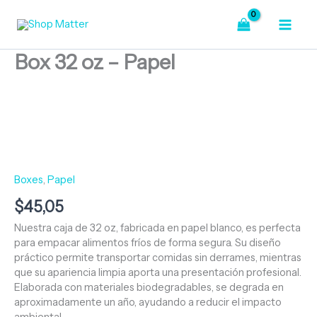
Ir
-
Papel
al
cantidad
contenido
Box 32 oz – Papel
Box
32
oz
-
Papel
cantidad
Boxes
,
Papel
$
45,05
Nuestra caja de 32 oz, fabricada en papel blanco, es perfecta
para empacar alimentos fríos de forma segura. Su diseño
práctico permite transportar comidas sin derrames, mientras
que su apariencia limpia aporta una presentación profesional.
Elaborada con materiales biodegradables, se degrada en
aproximadamente un año, ayudando a reducir el impacto