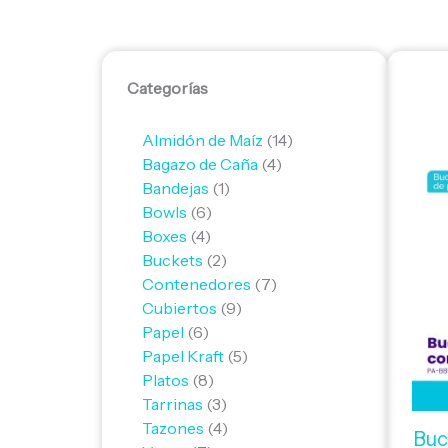
6
4
6
7
8
2
3
4
1
9
5
7
4
14
Categorías
productos
productos
productos
productos
productos
productos
productos
productos
producto
productos
productos
productos
productos
productos
Almidón de Maíz
14
Bagazo de Caña
4
Bandejas
1
Bowls
6
Boxes
4
Buckets
2
Contenedores
7
Cubiertos
9
Papel
6
Papel Kraft
5
Platos
8
Tarrinas
3
Tazones
4
Buc